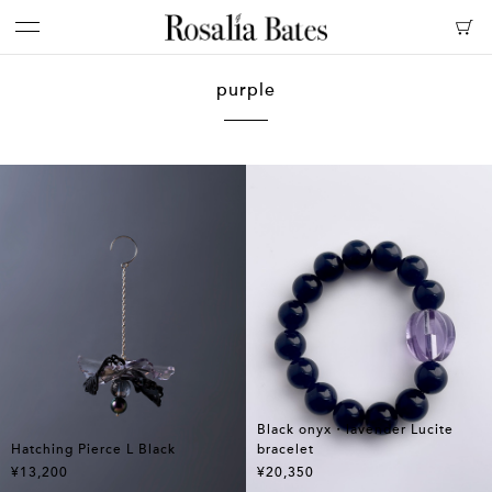
purple
Black onyx・lavender Lucite
Hatching Pierce L Black
bracelet
¥13,200
¥20,350