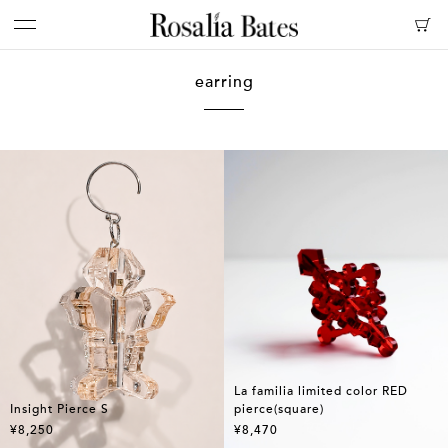
earring
La familia limited color RED
Insight Pierce S
pierce(square)
¥8,250
¥8,470